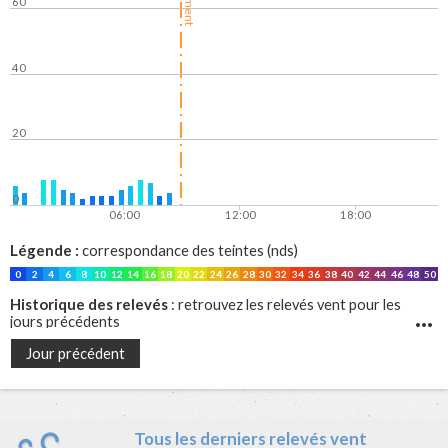
60
40
20
0
06:00
12:00
18:00
Légende :
correspondance des teintes (nds)
0
2
4
6
8
10
12
14
16
18
20
22
24
26
28
30
32
34
36
38
40
42
44
46
48
50
Historique des relevés
: retrouvez les relevés vent pour les
jours précédents
Jour précédent
Tous les derniers relevés vent