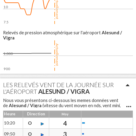
Actuellement
10
7.5
06:00
12:00
18:00
Alesund /
Relevés de pression atmosphérique sur l'aéroport
Vigra
Actuellement
1,000
900
06:00
12:00
18:00
LES RELEVÉS VENT DE LA JOURNÉE SUR
L'AÉROPORT
ALESUND / VIGRA
Nous vous présentons ci-dessous les memes données vent
Alesund / Vigra
de
(vitesse du vent moyen en nds, vent mini,
vent maxi, rafales et direction du vent) sous forme de tableau
Heure
Direction
Moy
pour une lecture différente
Alesund / Vigra
Notre anémomètre à coupelles
mesure la
4
10:20
O
vitesse du vent et une girouette permet d'avoir la direction.
3
09:50
O